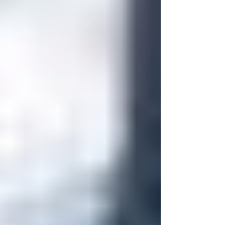
mapa estratégico para empresários,
comerciantes e profissionais do setor de
serviços que buscam otimizar seus resultados ao
longo do ano. Diversidade e Fluxo Contínuo O
calendário não se limita ao verão ou ao seto