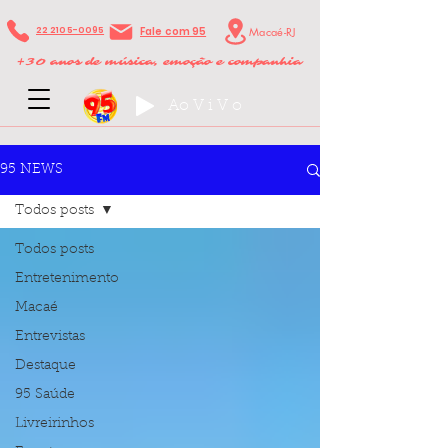
22 2105-0095
Fale com 95
Macaé-RJ
+
30 anos de música, emoção e companhia
Ao V i V o
95 NEWS
Todos posts
Todos posts
Entretenimento
Macaé
Entrevistas
Destaque
95 Saúde
Livreirinhos