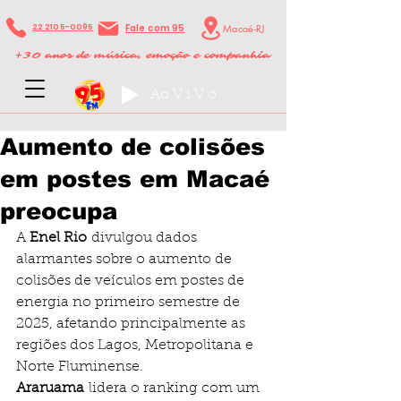
22 2105-0095
Fale com 95
Macaé-RJ
+
30 anos de música, emoção e companhia
Ao V i V o
Aumento de colisões
em postes em Macaé
preocupa
A 
Enel Rio
 divulgou dados 
alarmantes sobre o aumento de 
colisões de veículos em postes de 
energia no primeiro semestre de 
2025, afetando principalmente as 
regiões dos Lagos, Metropolitana e 
Norte Fluminense.
Araruama
 lidera o ranking com um 